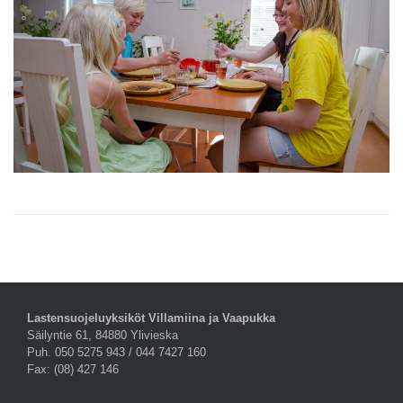
Lastensuojeluyksiköt Villamiina ja Vaapukka
Säilyntie 61, 84880 Ylivieska
Puh. 050 5275 943 / 044 7427 160
Fax: (08) 427 146