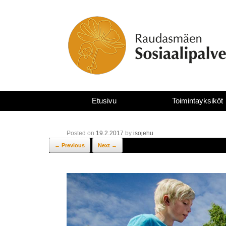
Skip
to
content
Etusivu
Toimintayksiköt
Posted on
19.2.2017
by
isojehu
← Previous
Next →