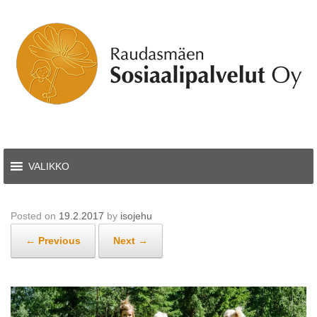
Skip
to
content
VALIKKO
Posted on
19.2.2017
by
isojehu
← Previous
Next →