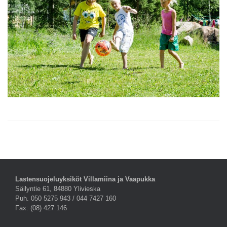
Lastensuojeluyksiköt Villamiina ja Vaapukka
Säilyntie 61, 84880 Ylivieska
Puh. 050 5275 943 / 044 7427 160
Fax: (08) 427 146