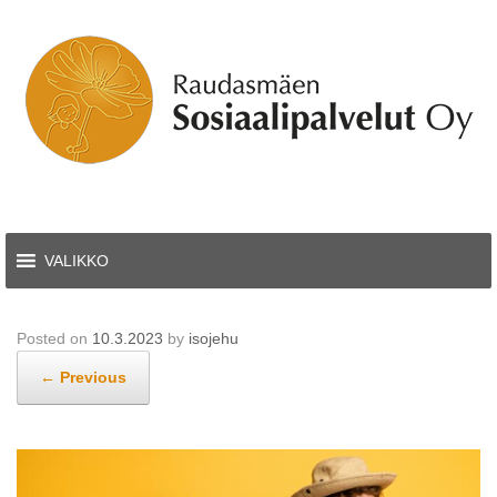
Skip
to
content
VALIKKO
Posted on
10.3.2023
by
isojehu
← Previous